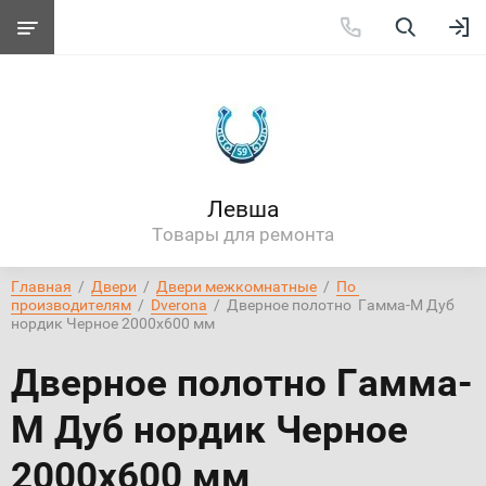
Левша
Товары для ремонта
Главная
  /  
Двери
  /  
Двери межкомнатные
  /  
По 
производителям
  /  
Dverona
  /  Дверное полотно  Гамма-М Дуб 
нордик Черное 2000х600 мм
Дверное полотно Гамма-
М Дуб нордик Черное
2000х600 мм