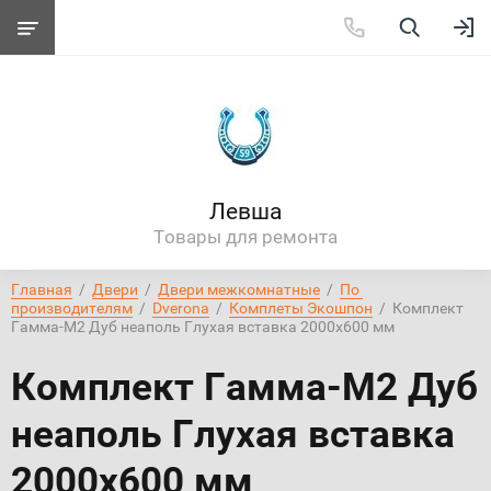
Левша
Товары для ремонта
Главная
  /  
Двери
  /  
Двери межкомнатные
  /  
По 
производителям
  /  
Dverona
  /  
Комплеты Экошпон
  /  Комплект 
Гамма-М2 Дуб неаполь Глухая вставка 2000х600 мм
Комплект Гамма-М2 Дуб
неаполь Глухая вставка
2000х600 мм