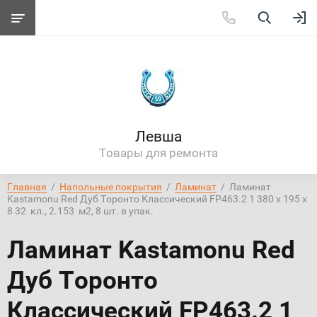
Левша
Товары для ремонта
Главная
  /  
Напольные покрытия
  /  
Ламинат
  /  Ламинат 
Kastamonu Red Дуб Торонто Классический FP463.2 1 380 х 195 х 
8 32  кл., 2.153  м2, 8 шт. в упак.
Ламинат Kastamonu Red
Дуб Торонто
Классический FP463.2 1