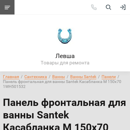
Левша
Товары для ремонта
Главная
  /  
Сантехника
  /  
Ванны
  /  
Ванны Santek
  /  
Панели
  /  
Панель фронтальная для ванны Santek Касабланка М 150х70 
1WH501532
Панель фронтальная для
ванны Santek
Касабланка М 150х70